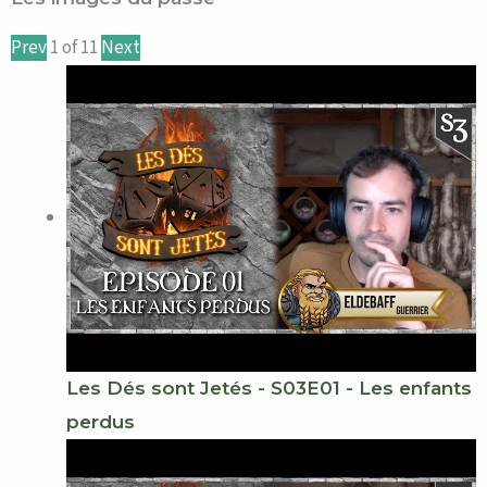
Prev
1
of
11
Next
Les Dés sont Jetés - S03E01 - Les enfants
perdus