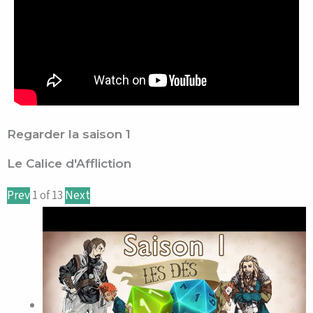
Regarder la saison 1
Le Calice d'Affliction
Prev
1
of
13
Next