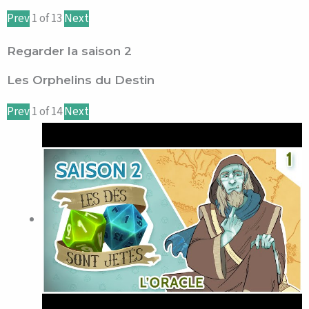
Prev
1
of
13
Next
Regarder la saison 2
Les Orphelins du Destin
Prev
1
of
14
Next