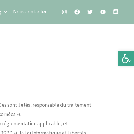
g
Nous contacter
é
Ouv
es Dés sont Jetés, responsable du traitement
cernées »).
a réglementation applicable, et
RGPD »), la Loi Informatique et Libertés