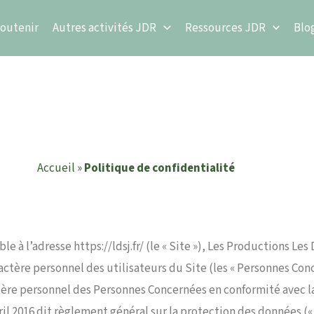
outenir
Autres activités JDR
Ressources JDR
Blo
Politique de confidentialit
Accueil
»
Politique de confidentialité
ble à l’adresse https://ldsj.fr/ (le « Site »), Les Productions L
caractère personnel des utilisateurs du Site (les « Personnes Con
tère personnel des Personnes Concernées en conformité avec l
 2016 dit règlement général sur la protection des données (« 