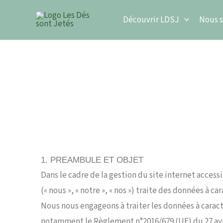
Aller
Découvrir LDSJ
Nous s
au
contenu
1. PREAMBULE ET OBJET
Dans le cadre de la gestion du site internet accessi
(« nous », « notre », « nos ») traite des données à 
Nous nous engageons à traiter les données à carac
notamment le Règlement n°2016/679 (UE) du 27 avril