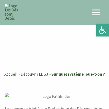
Aller
au
contenu
Ouv
Sur quel système
joue-t-on ?
Accueil
»
Découvrir LDSJ
»
Sur quel système joue-t-on ?