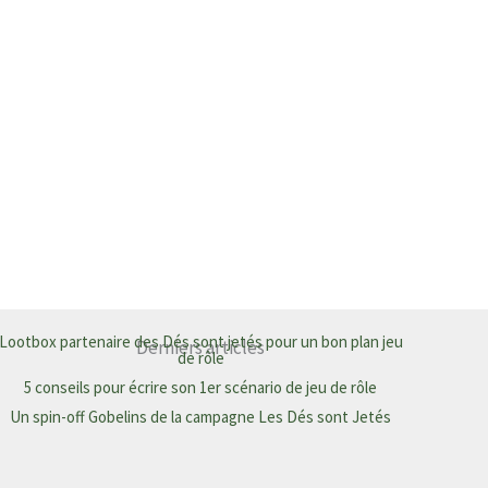
Lootbox partenaire des Dés sont jetés pour un bon plan jeu
Derniers articles
de rôle
5 conseils pour écrire son 1er scénario de jeu de rôle
Un spin-off Gobelins de la campagne Les Dés sont Jetés