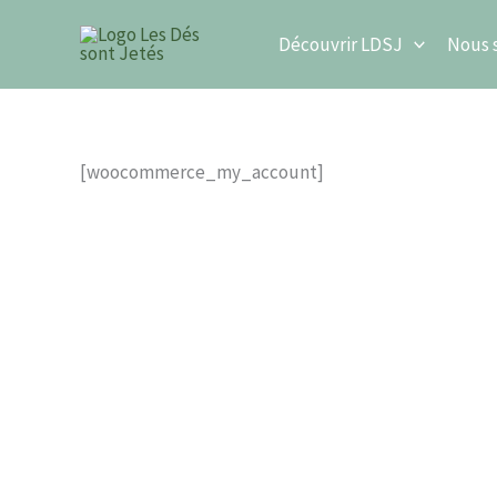
Aller
Découvrir LDSJ
Nous 
au
contenu
[woocommerce_my_account]