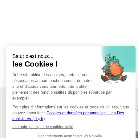
Découvrir LDSJ
Nos autres activités JDR
Nou